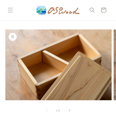
コンテ
カ
ンツに
ー
進む
ト
商品情
報にス
キップ
モ
ー
の
1
/
6
ダ