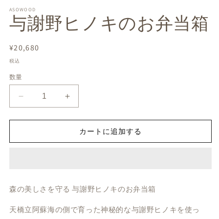
ル
で
ASOWOOD
与謝野ヒノキのお弁当箱
メ
デ
ィ
ア
通
¥20,680
(1)
(2
常
を
税込
開
価
数量
く
格
与
与
謝
謝
野
野
カートに追加する
ヒ
ヒ
ノ
ノ
キ
キ
の
の
お
お
森の美しさを守る 与謝野ヒノキのお弁当箱
弁
弁
当
当
天橋立阿蘇海の側で育った神秘的な与謝野ヒノキを使っ
箱
箱