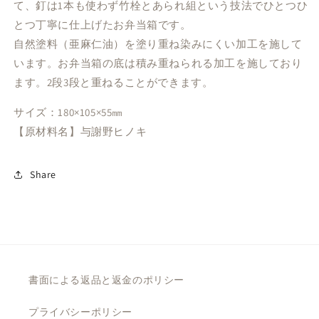
て、釘は1本も使わず竹栓とあられ組という技法でひとつひ
の
の
とつ丁寧に仕上げたお弁当箱です。
数
数
自然塗料（亜麻仁油）を塗り重ね染みにくい加工を施して
量
量
います。お弁当箱の底は積み重ねられる加工を施しており
を
を
ます。2段3段と重ねることができます。
減
増
ら
や
サイズ：180×105×55㎜
す
す
【原材料名】与謝野ヒノキ
Share
書面による返品と返金のポリシー
プライバシーポリシー